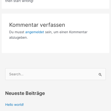
then start writing!
Kommentar verfassen
Du musst
angemeldet
sein, um einen Kommentar
abzugeben.
S
u
c
Neueste Beiträge
h
e
Hello world!
n